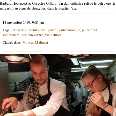
Barbara Hoornaert & Grégoire Gillard. Un duo culinaire relève le défi : ouvrir
un gastro au cœur de Bruxelles, dans le quartier Yser.
14 novembre 2019, 9:07 am
Tags :
bruxelles
,
circuit court
,
gastro
,
gastronomique
,
jeune chef
,
sommelière
,
vin
,
vin nature
,
vin naturel
Classés dans :
Mme & M dînent