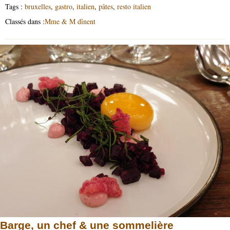
Tags :
bruxelles
,
gastro
,
italien
,
pâtes
,
resto italien
Classés dans :
Mme & M dînent
Barge, un chef & une sommelière