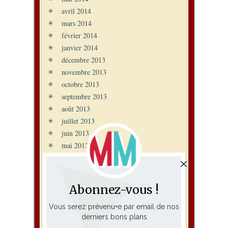
avril 2014
mars 2014
février 2014
janvier 2014
décembre 2013
novembre 2013
octobre 2013
septembre 2013
août 2013
juillet 2013
juin 2013
mai 2013
avril 2013
mars 2013
février 2013
Abonnez-vous !
janvier 2013
décembre 2012
Vous serez prévenu•e par email de nos
derniers bons plans
novembre 2012