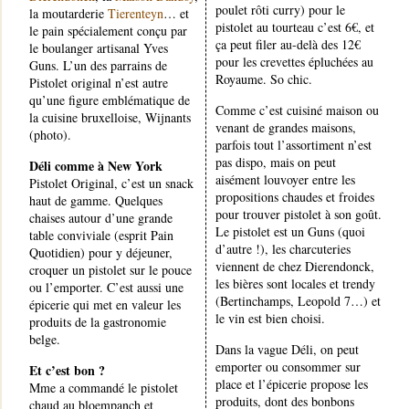
poulet rôti curry) pour le
la moutarderie
Tierenteyn
… et
pistolet au tourteau c’est 6€, et
le pain spécialement conçu par
ça peut filer au-delà des 12€
le boulanger artisanal Yves
pour les crevettes épluchées au
Guns. L’un des parrains de
Royaume. So chic.
Pistolet original n’est autre
qu’une figure emblématique de
Comme c’est cuisiné maison ou
la cuisine bruxelloise, Wijnants
venant de grandes maisons,
(photo).
parfois tout l’assortiment n’est
pas dispo, mais on peut
Déli comme à New York
aisément louvoyer entre les
Pistolet Original, c’est un snack
propositions chaudes et froides
haut de gamme. Quelques
pour trouver pistolet à son goût.
chaises autour d’une grande
Le pistolet est un Guns (quoi
table conviviale (esprit Pain
d’autre !), les charcuteries
Quotidien) pour y déjeuner,
viennent de chez Dierendonck,
croquer un pistolet sur le pouce
les bières sont locales et trendy
ou l’emporter. C’est aussi une
(Bertinchamps, Leopold 7…) et
épicerie qui met en valeur les
le vin est bien choisi.
produits de la gastronomie
belge.
Dans la vague Déli, on peut
emporter ou consommer sur
Et c’est bon ?
place et l’épicerie propose les
Mme a commandé le pistolet
produits, dont des bonbons
chaud au bloempanch et