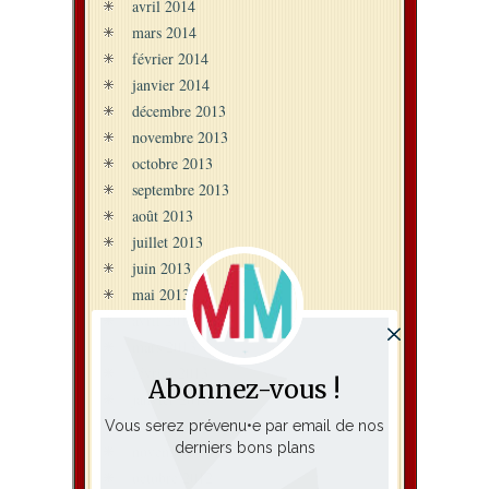
avril 2014
mars 2014
février 2014
janvier 2014
décembre 2013
novembre 2013
octobre 2013
septembre 2013
août 2013
juillet 2013
juin 2013
mai 2013
avril 2013
mars 2013
février 2013
Abonnez-vous !
janvier 2013
décembre 2012
Vous serez prévenu•e par email de nos
derniers bons plans
novembre 2012
octobre 2012