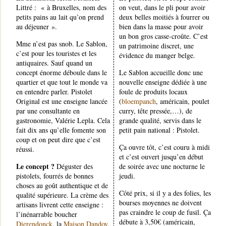
Littré : « à Bruxelles, nom des
on veut, dans le pli pour avoir
petits pains au lait qu’on prend
deux belles moitiés à fourrer ou
au déjeuner ».
bien dans la masse pour avoir
un bon gros casse-croûte. C’est
Mme n’est pas snob. Le Sablon,
un patrimoine discret, une
c’est pour les touristes et les
évidence du manger belge.
antiquaires. Sauf quand un
concept énorme déboule dans le
Le Sablon accueille donc une
quartier et que tout le monde va
nouvelle enseigne dédiée à une
en entendre parler. Pistolet
foule de produits locaux
Original est une enseigne lancée
(
bloempanch
, américain, poulet
par une consultante en
curry, tête pressée,…), de
gastronomie, Valérie Lepla. Cela
grande qualité, servis dans le
fait dix ans qu’elle fomente son
petit pain national : Pistolet.
coup et on peut dire que c’est
Ça ouvre tôt, c’est couru à midi
réussi.
et c’est ouvert jusqu’en début
Le concept ?
Déguster des
de soirée avec une nocturne le
pistolets, fourrés de bonnes
jeudi.
choses au goût authentique et de
Côté prix, si il y a des folies, les
qualité supérieure. La crème des
bourses moyennes ne doivent
artisans livrent cette enseigne :
pas craindre le coup de fusil. Ça
l’inénarrable boucher
débute à 3,50€ (américain,
Dierendonck
, la
Maison Dandoy
,