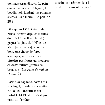
absolument régressifs, à la
pommes caramélisées. Le pain
vente… comment résister ?
croustille, la mie est légère, le
boudin noir fondant, les pommes
sucrées. Une tuerie ! Le prix ? 5
20 €.
Dire qu’en 1852, Gérard de
Nerval vantait déjà les mérites
du pistolet : « Il me fallut (…)
gagner la place de l’Hôtel-de-
Ville [à Bruxelles], afin d’y
boire une chope de faro,
accompagnée d’un de ces
pistolets pacifiques qui s’ouvrent
en deux tartines garnies de
beurre. » (
Les Fêtes de mai en
Hollande
).
Paris a sa baguette, New-York
son bagel, Londres son muffin,
Bruxelles a désormais son
pistolet. Et l’histoire n’est pas
prête de s’arrêter.