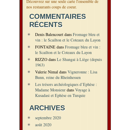
Découvrez sur une seule carte l'ensemble de
nos restaurants coups de coeur.
COMMENTAIRES
RÉCENTS
Denis Balencourt
dans
Fromage bleu et
vin : le Scailton et le Coteaux du Layon
FONTAINE
dans
Fromage bleu et vin :
le Scailton et le Coteaux du Layon
RIZZO
dans
Le Shangai à Liège (depuis
1963)
Valerie Nimal
dans
Vigneronne : Lisa
Bunn, reine du Rheinhessen
Les trésors archéologiques d’Ephèse :
Madame Monsieur
dans
Voyage à
Kusadasi et Ephèse en Turquie
ARCHIVES
septembre 2020
août 2020