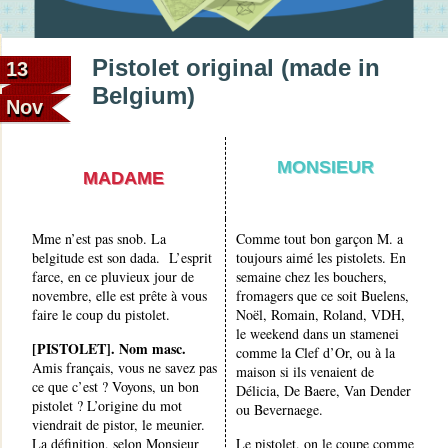
Pistolet original (made in
13
Belgium)
Nov
MONSIEUR
MADAME
Mme n’est pas snob. La
Comme tout bon garçon M. a
belgitude est son dada. L’esprit
toujours aimé les pistolets. En
farce, en ce pluvieux jour de
semaine chez les bouchers,
novembre, elle est prête à vous
fromagers que ce soit Buelens,
faire le coup du pistolet.
Noël, Romain, Roland, VDH,
le weekend dans un stamenei
[PISTOLET]. Nom masc.
comme la Clef d’Or, ou à la
Amis français, vous ne savez pas
maison si ils venaient de
ce que c’est ? Voyons, un bon
Délicia, De Baere, Van Dender
pistolet ? L’origine du mot
ou Bevernaege.
viendrait de pistor, le meunier.
La définition, selon Monsieur
Le pistolet, on le coupe comme